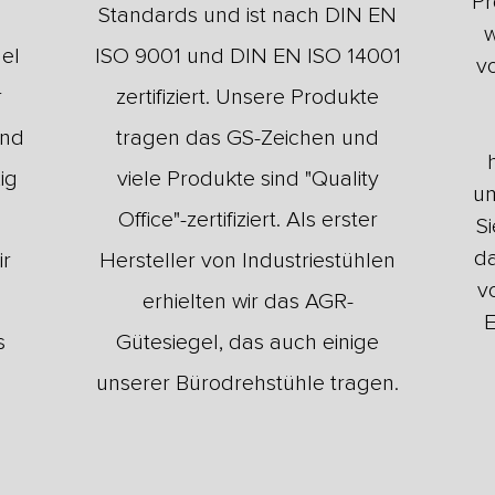
Pr
,
Standards und ist nach DIN EN
w
gel
ISO 9001 und DIN EN ISO 14001
v
r
zertifiziert. Unsere Produkte
und
tragen das GS-Zeichen und
ig
viele Produkte sind "Quality
um
Office"-zertifiziert. Als erster
Si
da
ir
Hersteller von Industriestühlen
v
erhielten wir das AGR-
E
s
Gütesiegel, das auch einige
unserer Bürodrehstühle tragen.