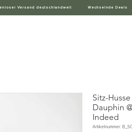
enloser Versand deutschlandweit
Wechselnde Deals
tühle
Outdoor Stühle
Zubehör
Service
Sitz-Husse
Dauphin @
Indeed
Artikelnummer: B_S0